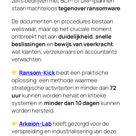
zelfs bedrijven met BCP- of DRP-plannen
staan machteloos
tegenover ransomware
.
De documenten en procedures bestaan
weliswaar, maar op het cruciale moment
ontbreekt het aan
duidelijkheid
,
snelle
beslissingen
en
bewijs van veerkracht
,
wat klanten, verzekeraars en accountants
verwachten.
Ransom-Kick
biedt een praktische
oplossing: een methode waarmee
strategische activiteiten in minder dan
72
uur
kunnen worden hervat en kritieke
systemen in
minder dan 10 dagen
kunnen
worden hersteld.
Arkeion-Lab
heeft gezorgd voor de
verspreiding en industrialisering van deze