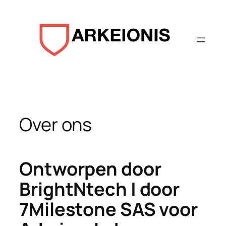
Aller
au
contenu
Over ons
Ontworpen door
BrightNtech | door
7Milestone SAS voor