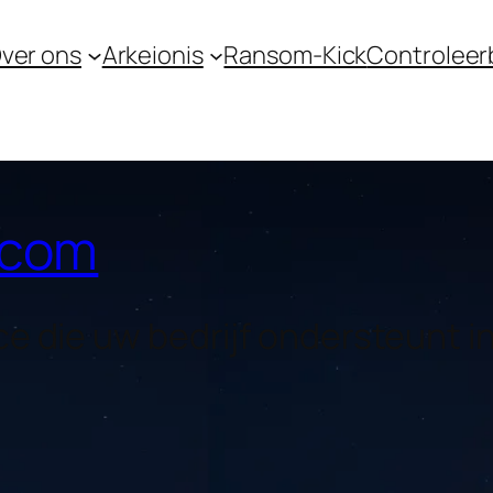
ver ons
Arkeionis
Ransom-Kick
Controleer
s.com
ence die uw bedrijf ondersteunt i