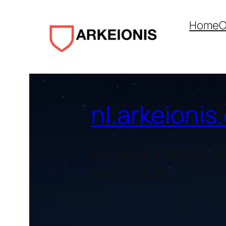
Home
O
nl.arkeioni
Artificial intellig
veerkracht.