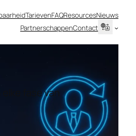
baarheid
Tarieven
FAQ
Resources
Nieuws
Partnerschappen
Contact
n elke fase van